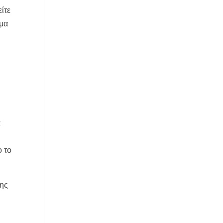
ίτε
σμα
;
ο το
σης