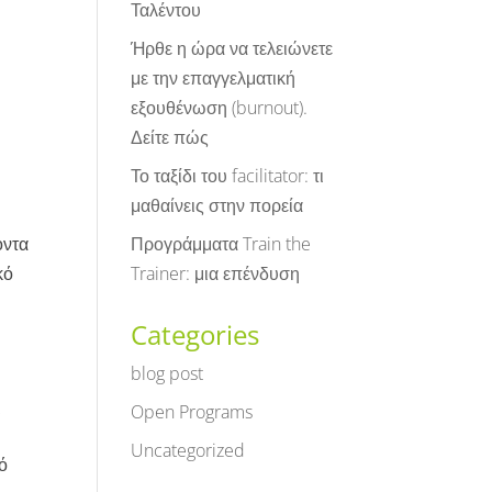
Ταλέντου
Ήρθε η ώρα να τελειώνετε
με την επαγγελματική
εξουθένωση (burnout).
Δείτε πώς
Το ταξίδι του facilitator: τι
μαθαίνεις στην πορεία
Προγράμματα Train the
οντα
Trainer: μια επένδυση
κό
Categories
blog post
t
ι
Open Programs
Uncategorized
ό