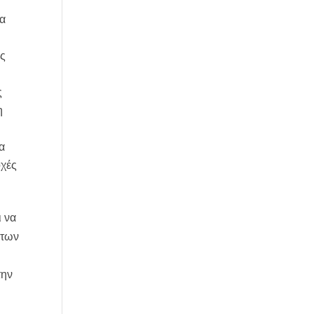
ία
υς
ς
η
α
οχές
ι να
άτων
την