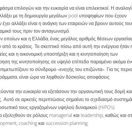
άσμα επιλογών και την ευκαιρία να είναι επιλεκτικοί. Η αναλογ
αλλάξει με τη δημιουργία μεγάλων pool υποψηφίων που έχουν
εν έχει αλλάξει είναι η ανάγκη των εταιρειών να βρουν αυτούς το
αμικό τους πριν τον ανταγωνισμό.
ν οποίων και η Ελλάδα, ένας μεγάλος αριθμός θέσεων εργασία
 από το κράτος. Το σκεπτικό πίσω από αυτή την ενέργεια ήταν 
ρείες και η οικονομική υποστήριξη και η κινητοποίηση των
ήρηση της κινητοποίησης σε υψηλό επίπεδο παραμένει ακόμα έν
ντιμετωπίζουν το σύνδρομο «ενοχής του επιζώντα». Για τις περι
ράμματα, είναι ώρα να ληφθούν δύσκολες αποφάσεις
εύονται την ευκαιρία να εξετάσουν την οργανωτική τους δομή κα
ς. Αυτό σε αρκετές περιπτώσεις σημαίνει το σχεδιασμό συστημ
οσωπικό τους εργαζομένων υψηλού δυναμικού (HiPO’s)
 εξελιχθούν σε ρόλους managerial και leadership, καθώς και σ
pment, coaching και succession planning.