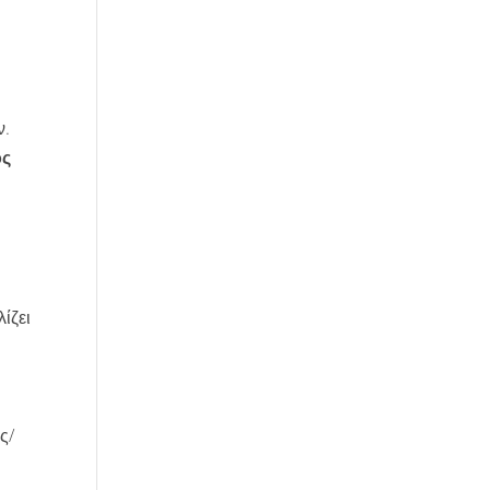
ν.
ος
ίζει
ς/