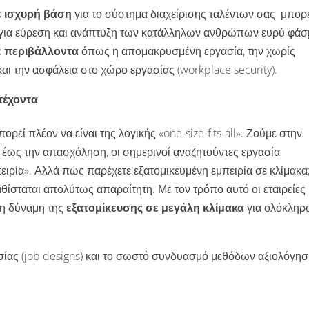
ε ισχυρή βάση
για το σύστημα διαχείρισης ταλέντων σας μπορε
ς για εύρεση και ανάπτυξη των κατάλληλων ανθρώπων ευρύ φά
ε
περιβάλλοντα
όπως η απομακρυσμένη εργασία, την χωρίς
και την ασφάλεια στο χώρο εργασίας (workplace security).
τέχοντα
εί πλέον να είναι της λογικής «one-size-fits-all». Ζούμε στην
st έως την απασχόληση, οι σημερινοί αναζητούντες εργασία
ρία». Αλλά πώς παρέχετε εξατομικευμένη εμπειρία σε κλίμακα
θίσταται απολύτως απαραίτητη. Με τον τρόπο αυτό οι εταιρείες
η δύναμη της
εξατομίκευσης σε μεγάλη κλίμακα
για ολόκληρ
ας (job designs) και το σωστό συνδυασμό μεθόδων αξιολόγη