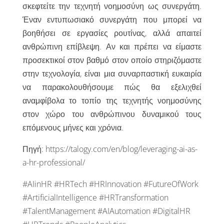
σκεφτείτε την τεχνητή νοημοσύνη ως συνεργάτη.
Έναν εντυπωσιακό συνεργάτη που μπορεί να
βοηθήσει σε εργασίες ρουτίνας, αλλά απαιτεί
ανθρώπινη επίβλεψη. Αν και πρέπει να είμαστε
προσεκτικοί στον βαθμό στον οποίο στηριζόμαστε
στην τεχνολογία, είναι μια συναρπαστική ευκαιρία
να παρακολουθήσουμε πώς θα εξελιχθεί
αναμφίβολα το τοπίο της τεχνητής νοημοσύνης
στον χώρο του ανθρώπινου δυναμικού τους
επόμενους μήνες και χρόνια.
Πηγή: https://talogy.com/en/blog/leveraging-ai-as-
a-hr-professional/
#AIinHR #HRTech #HRInnovation #FutureOfWork
#ArtificialIntelligence #HRTransformation
#TalentManagement #AIAutomation #DigitalHR