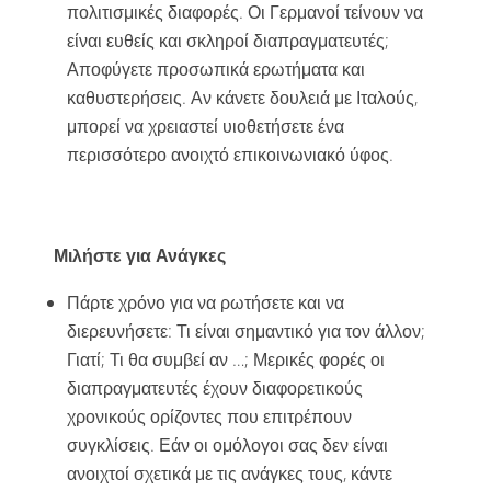
πολιτισμικές διαφορές. Οι Γερμανοί τείνουν να
είναι ευθείς και σκληροί διαπραγματευτές;
Αποφύγετε προσωπικά ερωτήματα και
καθυστερήσεις. Αν κάνετε δουλειά με Ιταλούς,
μπορεί να χρειαστεί υιοθετήσετε ένα
περισσότερο ανοιχτό επικοινωνιακό ύφος.
Μιλήστε για Ανάγκες
Πάρτε χρόνο για να ρωτήσετε και να
διερευνήσετε: Τι είναι σημαντικό για τον άλλον;
Γιατί; Τι θα συμβεί αν …; Μερικές φορές οι
διαπραγματευτές έχουν διαφορετικούς
χρονικούς ορίζοντες που επιτρέπουν
συγκλίσεις. Εάν οι ομόλογοι σας δεν είναι
ανοιχτοί σχετικά με τις ανάγκες τους, κάντε