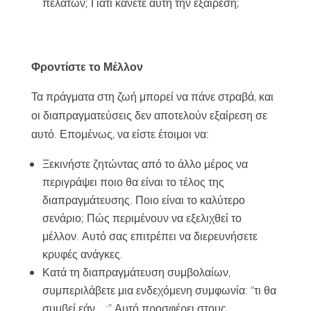
πελατών; Γιατί κάνετε αυτή την εξαίρεση;
Φροντίστε το Μέλλον
Τα πράγματα στη ζωή μπορεί να πάνε στραβά, και
οι διαπραγματεύσεις δεν αποτελούν εξαίρεση σε
αυτό. Επομένως, να είστε έτοιμοι να:
Ξεκινήστε ζητώντας από το άλλο μέρος να
περιγράψει ποιο θα είναι το τέλος της
διαπραγμάτευσης. Ποιο είναι το καλύτερο
σενάριο; Πώς περιμένουν να εξελιχθεί το
μέλλον. Αυτό σας επιτρέπει να διερευνήσετε
κρυφές ανάγκες.
Κατά τη διαπραγμάτευση συμβολαίων,
συμπεριλάβετε μια ενδεχόμενη συμφωνία: “τι θα
συμβεί εάν …;” Αυτό προσφέρει στους