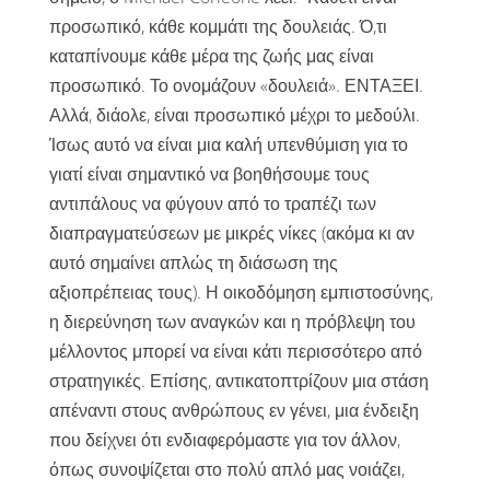
προσωπικό, κάθε κομμάτι της δουλειάς. Ό,τι
καταπίνουμε κάθε μέρα της ζωής μας είναι
προσωπικό. Το ονομάζουν «δουλειά». ΕΝΤΑΞΕΙ.
Αλλά, διάολε, είναι προσωπικό μέχρι το μεδούλι.
Ίσως αυτό να είναι μια καλή υπενθύμιση για το
γιατί είναι σημαντικό να βοηθήσουμε τους
αντιπάλους να φύγουν από το τραπέζι των
διαπραγματεύσεων με μικρές νίκες (ακόμα κι αν
αυτό σημαίνει απλώς τη διάσωση της
αξιοπρέπειας τους). Η οικοδόμηση εμπιστοσύνης,
η διερεύνηση των αναγκών και η πρόβλεψη του
μέλλοντος μπορεί να είναι κάτι περισσότερο από
στρατηγικές. Επίσης, αντικατοπτρίζουν μια στάση
απέναντι στους ανθρώπους εν γένει, μια ένδειξη
που δείχνει ότι ενδιαφερόμαστε για τον άλλον,
όπως συνοψίζεται στο πολύ απλό μας νοιάζει,