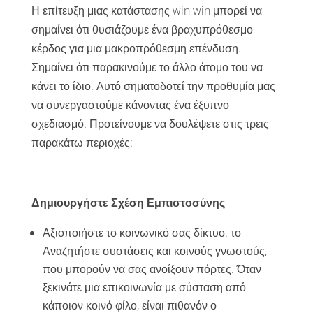
Η επίτευξη μιας κατάστασης win win μπορεί να
σημαίνει ότι θυσιάζουμε ένα βραχυπρόθεσμο
κέρδος για μια μακροπρόθεσμη επένδυση.
Σημαίνει ότι παρακινούμε το άλλο άτομο του να
κάνει το ίδιο. Αυτό σηματοδοτεί την προθυμία μας
να συνεργαστούμε κάνοντας ένα έξυπνο
σχεδιασμό. Προτείνουμε να δουλέψετε στις τρεις
παρακάτω περιοχές:
Δημιουργήστε Σχέση Εμπιστοσύνης
Αξιοποιήστε το κοινωνικό σας δίκτυο. το
Αναζητήστε συστάσεις και κοινούς γνωστούς,
που μπορούν να σας ανοίξουν πόρτες. Όταν
ξεκινάτε μια επικοινωνία με σύσταση από
κάποιον κοινό φίλο, είναι πιθανόν ο