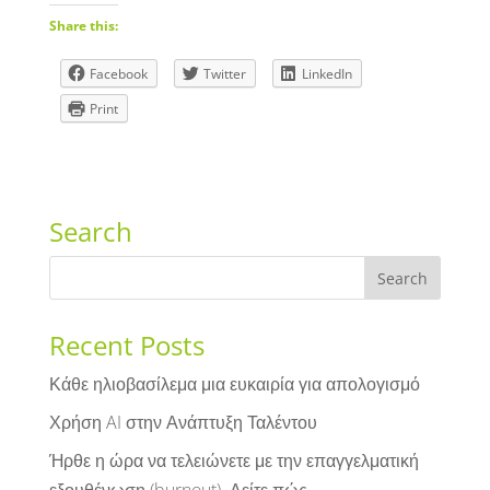
Share this:
Facebook
Twitter
LinkedIn
Print
Search
Recent Posts
Κάθε ηλιοβασίλεμα μια ευκαιρία για απολογισμό
Χρήση AI στην Ανάπτυξη Ταλέντου
Ήρθε η ώρα να τελειώνετε με την επαγγελματική