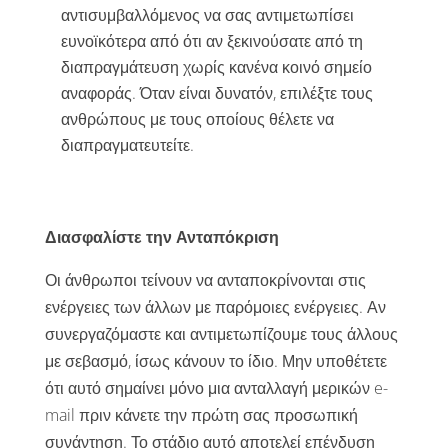
αντισυμβαλλόμενος να σας αντιμετωπίσει
ευνοϊκότερα από ότι αν ξεκινούσατε από τη
διαπραγμάτευση χωρίς κανένα κοινό σημείο
αναφοράς. Όταν είναι δυνατόν, επιλέξτε τους
ανθρώπους με τους οποίους θέλετε να
διαπραγματευτείτε.
Διασφαλίστε την Ανταπόκριση
Οι άνθρωποι τείνουν να ανταποκρίνονται στις
ενέργειες των άλλων με παρόμοιες ενέργειες. Αν
συνεργαζόμαστε και αντιμετωπίζουμε τους άλλους
με σεβασμό, ίσως κάνουν το ίδιο. Μην υποθέτετε
ότι αυτό σημαίνει μόνο μια ανταλλαγή μερικών e-
mail πριν κάνετε την πρώτη σας προσωπική
συνάντηση. Το στάδιο αυτό αποτελεί επένδυση