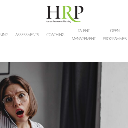
TALENT
OPEN
INING
ASSESSMENTS
COACHING
MANAGEMENT
PROGRAMMES