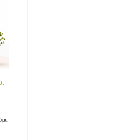
ο.
ύμε.