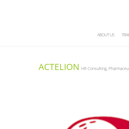
ABOUT US
TRA
ACTELION
HR Consulting
,
Pharmaceut