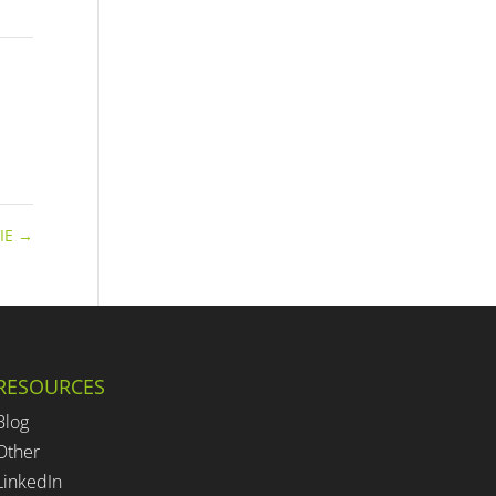
IE
→
RESOURCES
Blog
Other
LinkedIn