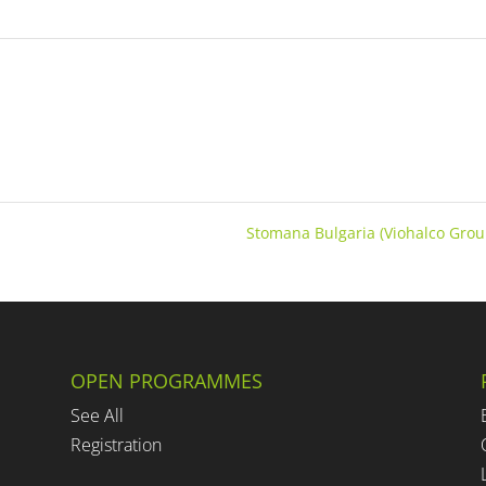
Stomana Bulgaria (Viohalco Gro
OPEN PROGRAMMES
See All
Registration