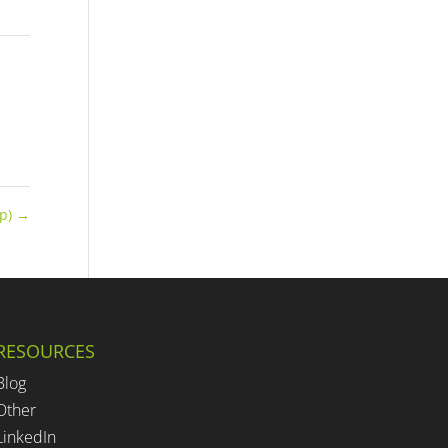
up)
→
RESOURCES
Blog
Other
LinkedIn