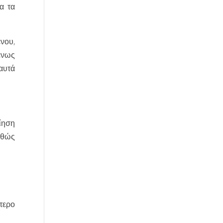
α τα
νου,
ένως
αυτά
ίηση
αθώς
τερο