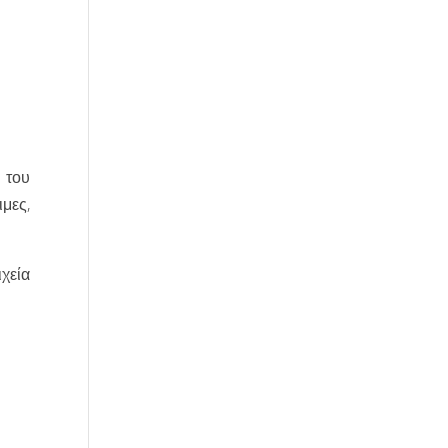
του
μες,
χεία