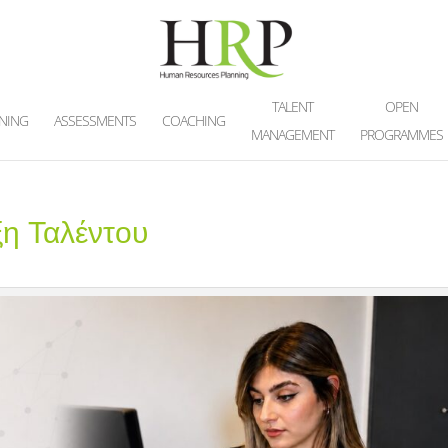
TALENT
OPEN
INING
ASSESSMENTS
COACHING
MANAGEMENT
PROGRAMMES
η Ταλέντου