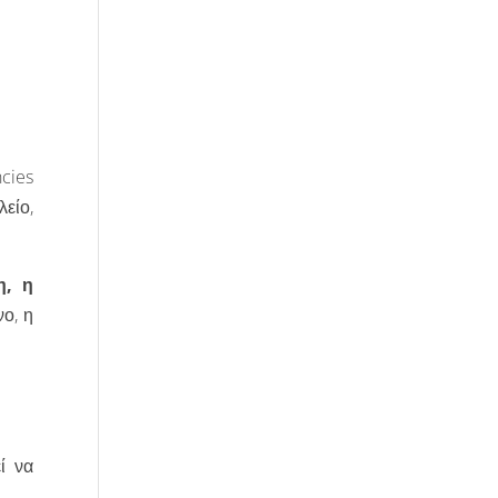
cies
είο,
η, η
ο, η
ί να