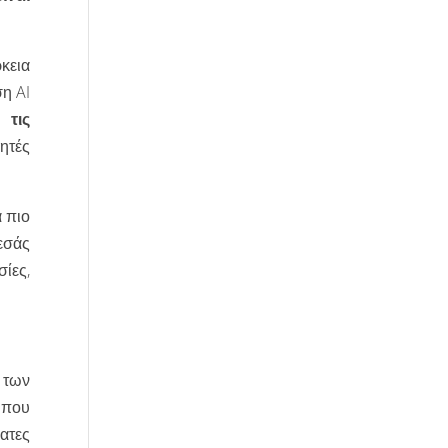
κεια
η AI
 τις
γητές
 πιο
εσάς
ίες,
ς των
 που
ατες