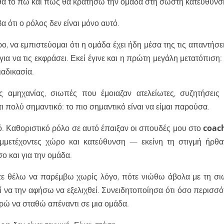
ε θα το πω και πώς θα κρατήσω την ομάδα στη σωστή κατεύθυνσ
α ότι ο ρόλος δεν είναι μόνο αυτό.
, να εμπιστεύομαι ότι η ομάδα έχει ήδη μέσα της τις απαντήσε
ια να τις εκφράσει. Εκεί έγινε και η πρώτη μεγάλη μετατόπιση
ιαδικασία.
 αμηχανίας, σιωπές που έμοιαζαν ατελείωτες, συζητήσεις
 πολύ σημαντικό: το πιο σημαντικό είναι να είμαι παρούσα.
ικό. Καθοριστικό ρόλο σε αυτό έπαιξαν οι σπουδές μου στο
coac
μετέχοντες χώρο και κατεύθυνση — εκείνη τη στιγμή ήρθα
ο και για την ομάδα.
ε θέλω να παρέμβω χωρίς λόγο, πότε νιώθω άβολα με τη σι
να την αφήσω να εξελιχθεί. Συνειδητοποίησα ότι όσο περισσό
ρώ να σταθώ απέναντι σε μια ομάδα.