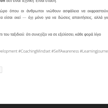
tion
δεν είναι τεχνική. Είναι στάση.
 χώρο όπου οι άνθρωποι νιώθουν ασφάλεια να εκφραστούν
α είσαι εκεί — όχι μόνο για να δώσεις απαντήσεις, αλλά γι
ι του ταξιδιού: ότι συνεχίζει να σε εξελίσσει, κάθε φορά λίγο
elopment #CoachingMindset #SelfAwareness #LearningJourne
t