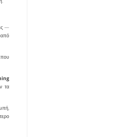
η.
ις —
: από
 που
hing
ν τα
ωπή,
τερο