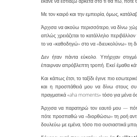
έκανε να εστιάζω αρκετά στο τι θα πω, πότ
Με τον καιρό και την εμπειρία, όμως, κατάλαβ
Άρχισα να ακούω περισσότερο, να δίνω χώρο
απλώς χρειάζεται το κατάλληλο περιβάλλον γ
το να «καθοδηγώ» στο να «διευκολύνω» τη δ
Δεν ήταν πάντα εύκολο. Υπήρχαν στιγμές
έπαιρναν απρόβλεπτη τροπή. Εκεί έμαθα κάτι
Και κάπως έτσι, το ταξίδι έγινε πιο εσωτερ
και η προσπάθειά μου να δίνω στους συμ
πραγματικά «aha moments» τόσο για μένα όσ
Άρχισα να παρατηρώ τον εαυτό μου — πότ
πότε προσπαθώ να «διορθώσω» τη ροή αντί 
δουλεύω με εμένα, τόσο πιο ουσιαστικά μπο