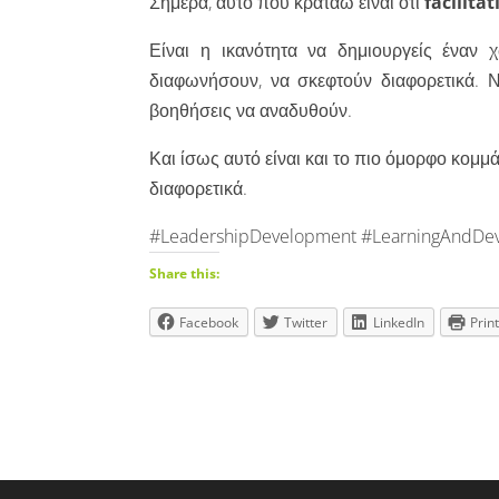
Σήμερα, αυτό που κρατάω είναι ότι
facilita
Είναι η ικανότητα να δημιουργείς έναν
διαφωνήσουν, να σκεφτούν διαφορετικά. Ν
βοηθήσεις να αναδυθούν.
Και ίσως αυτό είναι και το πιο όμορφο κομμάτ
διαφορετικά.
#LeadershipDevelopment #LearningAndDev
Share this:
Facebook
Twitter
LinkedIn
Prin