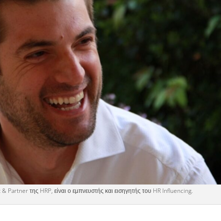
& Partner της HRP, είναι ο εμπνευστής και εισηγητής του HR Influencing.