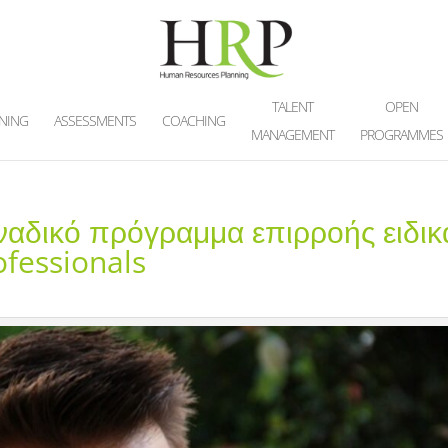
TALENT
OPEN
INING
ASSESSMENTS
COACHING
MANAGEMENT
PROGRAMMES
οναδικό πρόγραμμα επιρροής ειδικ
ofessionals