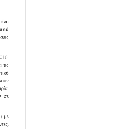
μένο
 and
ήσεις
2010!
 τις
τικό
νουν
ιρία.
ν σε
) με
τες,