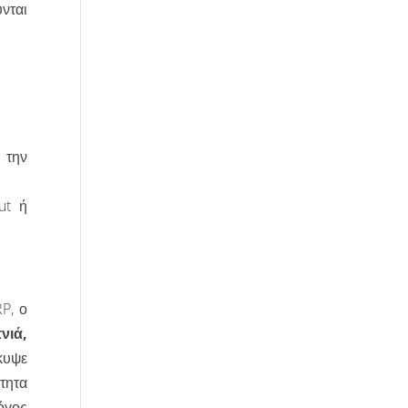
νται
 την
ut ή
P, ο
νιά,
κυψε
τητα
όγος