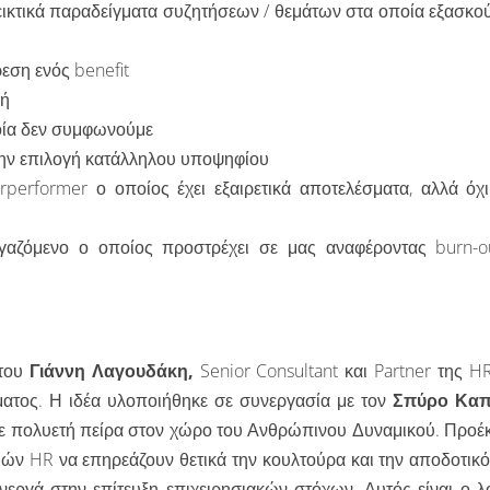
ικτικά παραδείγματα συζητήσεων / θεμάτων στα οποία εξασκού
εση ενός benefit
γή
οία δεν συμφωνούμε
την επιλογή κατάλληλου υποψηφίου
performer ο οποίος έχει εξαιρετικά αποτελέσματα, αλλά όχι
γαζόμενο ο οποίος προστρέχει σε μας αναφέροντας burn-o
 του
Γιάννη Λαγουδάκη,
Senior Consultant και Partner της HR
ματος. Η ιδέα υλοποιήθηκε σε συνεργασία με τον
Σπύρο Καπ
με πολυετή πείρα στον χώρο του Ανθρώπινου Δυναμικού. Προέ
ιών HR να επηρεάζουν θετικά την κουλτούρα και την αποδοτικό
νεργά στην επίτευξη επιχειρησιακών στόχων. Αυτός είναι ο λ