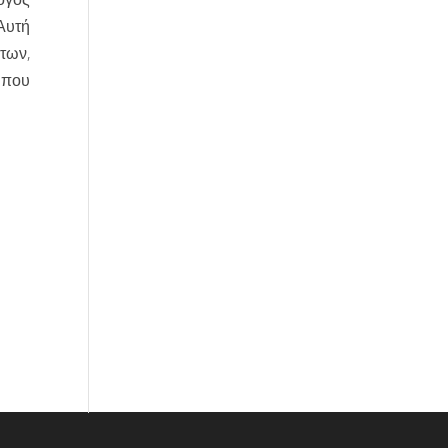
Αυτή
των,
 που