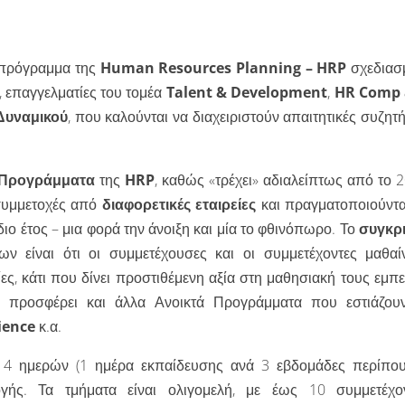
ο πρόγραμμα της
Human Resources Planning – HRP
σχεδιασ
, επαγγελματίες του τομέα
Talent & Development
,
HR Comp
Δυναμικού
, που καλούνται να διαχειριστούν απαιτητικές συζητ
 Προγράμματα
της
HRP
, καθώς «τρέχει» αδιαλείπτως από το 
συμμετοχές από
διαφορετικές εταιρείες
και πραγματοποιούνται
ιο έτος – μια φορά την άνοιξη και μία το φθινόπωρο. Το
συγκρι
 είναι ότι οι συμμετέχουσες και οι συμμετέχοντες μαθαί
ίες, κάτι που δίνει προστιθέμενη αξία στη μαθησιακή τους εμπε
P προσφέρει και άλλα Ανοικτά Προγράμματα που εστιάζου
ience
κ.α.
 4 ημερών (1 ημέρα εκπαίδευσης ανά 3 εβδομάδες περίπου
γής. Τα τμήματα είναι ολιγομελή, με έως 10 συμμετέχον