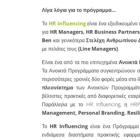
Λίγα λόγια για το πρόγραμμα…
Το
HR influencing
είναι ένα εξειδικευμέν
για
HR Managers, HR Business Partners
Ben
και γενικότερα
Στελέχη Ανθρωπίνου 
με πελάτες τους
(Line Managers)
.
Είναι ένα από τα πιο επιτυχημένα
Ανοικτά
Τα Ανοικτά Προγράμματα συγκεντρώνουν 
περισσότερες χρονιές δύο φορές μέσα στο ίδ
πλεονέκτημα
των Ανοικτών Προγραμμάτων
βέλτιστες πρακτικές από διαφορετικές εταιρ
Παράλληλα με το HR Influencing, η HR
Management, Personal Branding. Resil
Το
HR Influencing
είναι ένα Πρόγραμμα
ενδιάμεσα διαστήματα πρακτικής εφαρμο