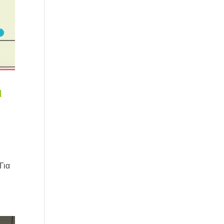
ι
Για