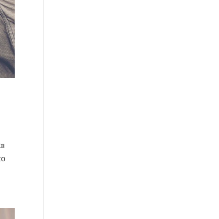
αι
το