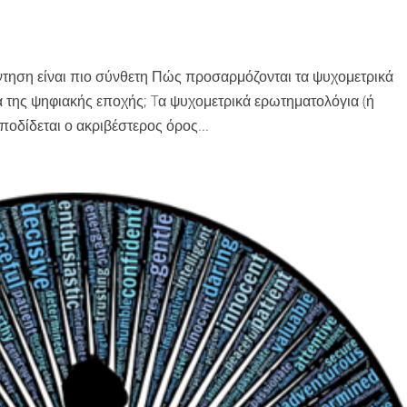
τηση είναι πιο σύνθετη Πώς προσαρμόζονται τα ψυχομετρικά
να της ψηφιακής εποχής; Tα ψυχομετρικά ερωτηματολόγια (ή
δίδεται ο ακριβέστερος όρος...